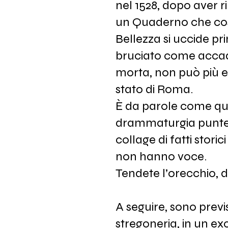
nel 1528, dopo aver r
un Quaderno che cos’
Bellezza si uccide p
bruciato come accadeva
morta, non può più e
stato di Roma.
È da parole come que
drammaturgia puntegg
collage di fatti stor
non hanno voce.
Tendete l’orecchio, 
A seguire, sono previ
stregoneria, in un exc