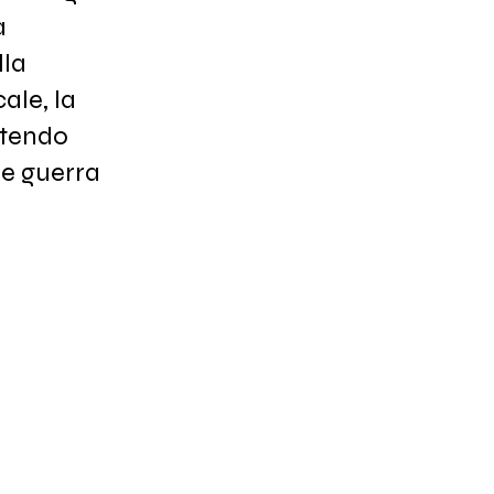
a
lla
cale, la
stendo
de guerra