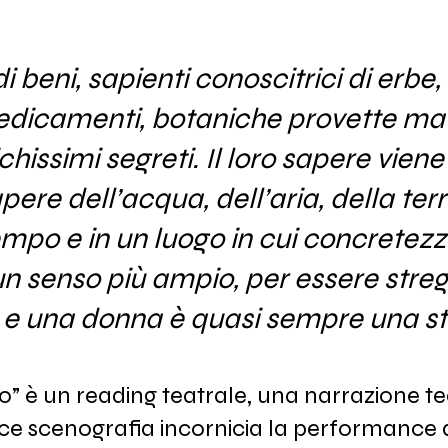
i beni, sapienti conoscitrici di erbe, 
edicamenti, botaniche provette m
chissimi segreti. Il loro sapere vien
apere dell’acqua, dell’aria, della ter
empo e in un luogo in cui concretezz
un senso più ampio, per essere stre
 e una donna è quasi sempre una st
o” è un reading teatrale, una narrazione te
e scenografia incornicia la performance de