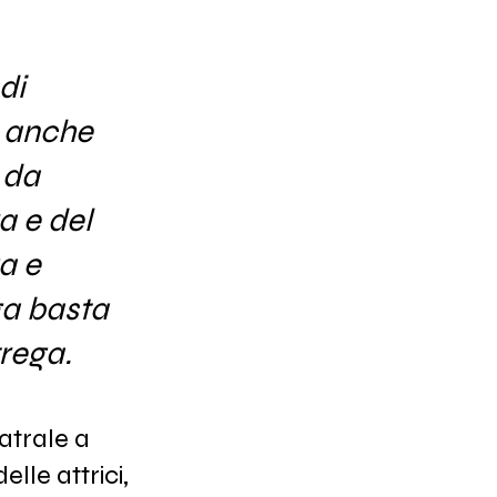
di
a anche
e da
ra e del
a e
ga basta
rega.
atrale a
lle attrici,