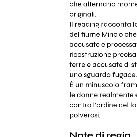
che alternano momen
originali.
Il reading racconta l
del fiume Mincio che 
accusate e processat
ricostruzione precisa
terre e accusate di s
uno sguardo fugace.
È un minuscolo fram
le donne realmente e
contro l’ordine del l
polverosi.
Note di regia