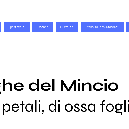
Spettacoli
Letture
Floralia
Prossimi appuntamenti
ghe del Mincio
petali, di ossa fogl