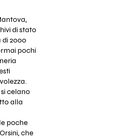
 Mantova,
ivi di stato
 di 2000
 ormai pochi
oneria
esti
volezza.
 si celano
tto alla
 le poche
Orsini, che