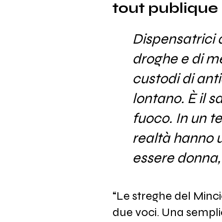
tout publique
Dispensatrici d
droghe e di m
custodi di anti
lontano. È il s
fuoco. In un t
realtà hanno 
essere donna,
“Le streghe del Minci
due voci. Una semplic