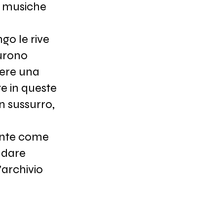
a musiche
go le rive
furono
sere una
te in queste
n sussurro,
ante come
ndare
’archivio