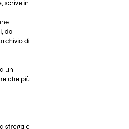
 scrive in
ene
i, da
rchivio di
 a un
nne che più
a
la strega e